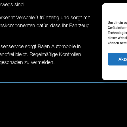
erwegs sind.
erkennt Verschleiß frühzeitig und sorgt mit
Um dir ein o
mskomponenten dafür, dass Ihr Fahrzeug
Geräteinform
Technologien
dieser Websi
können best
senservice sorgt Rajen Automobile in
ndfrei bleibt. Regelmäßige Kontrollen
Akze
Haben uns einen Mercedes-Benz E Klasse beim
olgeschäden zu vermeiden.
Rajener Autohaus gekauft und sind bestens
zufrieden.
Erwin Ostendörp
vor 6 Monaten
Alle sehr nett und kompetent.
Leistungen sind top und fair.
Würde dort wieder ein Auto kaufen.
t
Rechtliches
52 / 9527199
FAQ