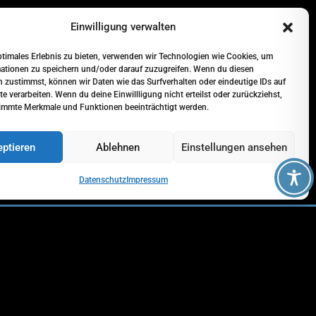
Einwilligung verwalten
ptimales Erlebnis zu bieten, verwenden wir Technologien wie Cookies, um
ationen zu speichern und/oder darauf zuzugreifen. Wenn du diesen
 zustimmst, können wir Daten wie das Surfverhalten oder eindeutige IDs auf
te verarbeiten. Wenn du deine Einwillligung nicht erteilst oder zurückziehst,
immte Merkmale und Funktionen beeinträchtigt werden.
ptieren
Ablehnen
Einstellungen ansehen
Sehr kompetentes autohaus! Würde immer
wiederkommen!
Datenschutz
Impressum
Ilyk Kyj
vor 6 Monaten
© 2026 Rajen Automobile.
Alle Rechte vorbehalten.