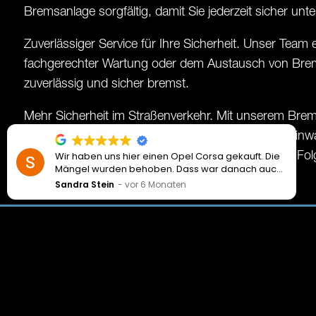
Bremsanlage sorgfältig, damit Sie jederzeit sicher unt
Zuverlässiger Service für Ihre Sicherheit. Unser Team 
fachgerechter Wartung oder dem Austausch von Bre
zuverlässig und sicher bremst.
Mehr Sicherheit im Straßenverkehr. Mit unserem Brem
Rhauderfehn dafür, dass Ihr Fahrzeug technisch einwa
Wir haben uns hier einen Opel Corsa gekauft. Die
helfen, Probleme frühzeitig zu erkennen und teure F
Mängel wurden behoben. Dass war danach auch
gut zu hören. Was die Zulassung betrifft, dafür
Sandra Stein
vor 6 Monaten
gebe ich mehr wie 5 Sterne. Ein toller,
außergewöhnlicher Service. Sehr hilfsbereit. Bis
jetzt sind wir sehr zufrieden und wir hoffen, dass
bleibt auch so.
Öffnungszeiten
Kontak

Montag – Freitag:
049