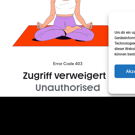
Um dir ein o
Geräteinform
Technologien
dieser Websi
können best
Akze
Sehr kompetentes autohaus! Würde immer
wiederkommen!
Ilyk Kyj
vor 6 Monaten