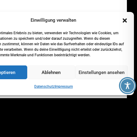
Einwilligung verwalten
ptimales Erlebnis zu bieten, verwenden wir Technologien wie Cookies, um
ationen zu speichern und/oder darauf zuzugreifen. Wenn du diesen
 zustimmst, können wir Daten wie das Surfverhalten oder eindeutige IDs auf
te verarbeiten. Wenn du deine Einwillligung nicht erteilst oder zurückziehst,
immte Merkmale und Funktionen beeinträchtigt werden.
ptieren
Ablehnen
Einstellungen ansehen
Super Werkstatt! Die Reparatur bei Rajen
Automobile wurde schnell, zuverlässig und zu
Datenschutz
Impressum
einem fairen Preis durchgeführt. Freundlicher
Landel inho
vor 6 Monaten
Service und klare Kommunikation. Absolut
empfehlenswert!