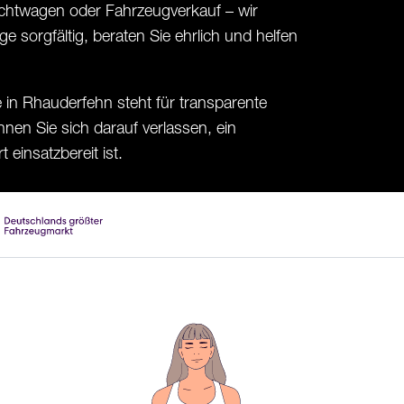
chtwagen oder Fahrzeugverkauf – wir
e sorgfältig, beraten Sie ehrlich und helfen
 in Rhauderfehn steht für transparente
nen Sie sich darauf verlassen, ein
einsatzbereit ist.