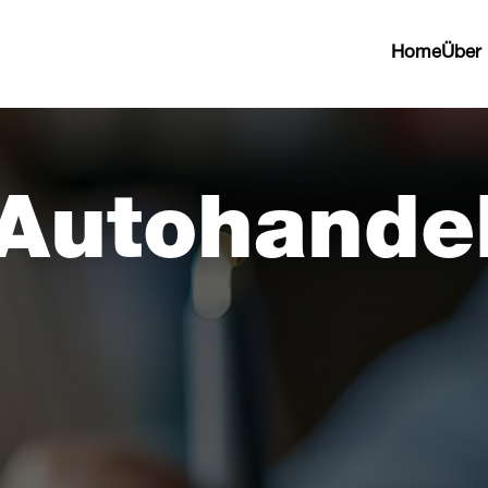
Home
Über
Autohande